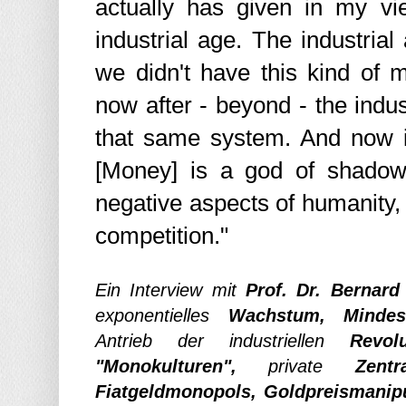
actually has given in my vi
industrial age. The industria
we didn't have this kind of
now after - beyond - the indus
that same system. And now it 
[Money] is a god of shadows
negative aspects of humanity, 
competition."
Ein Interview mit
Prof. Dr. Bernard
exponentielles
Wachstum, Mindest
Antrieb der industriellen
Revolut
"Monokulturen",
private
Zentr
Fiatgeldmonopols, Goldpreismanipu