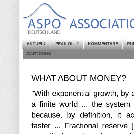
AKTUELL
PEAK OIL ?
KOMMENTARE
PU
CARTOONS
WHAT ABOUT MONEY?
"With exponential growth, by def
a finite world ... the system
because, by definition, it a
faster ... Fractional reserve